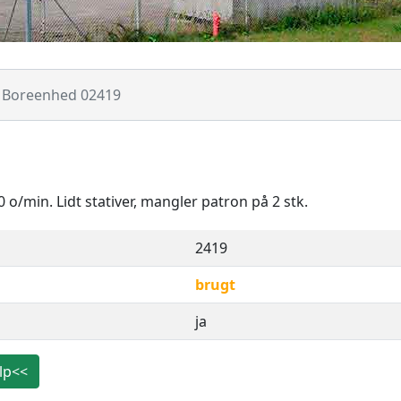
Boreenhed 02419
o/min. Lidt stativer, mangler patron på 2 stk.
2419
brugt
ja
lp<<