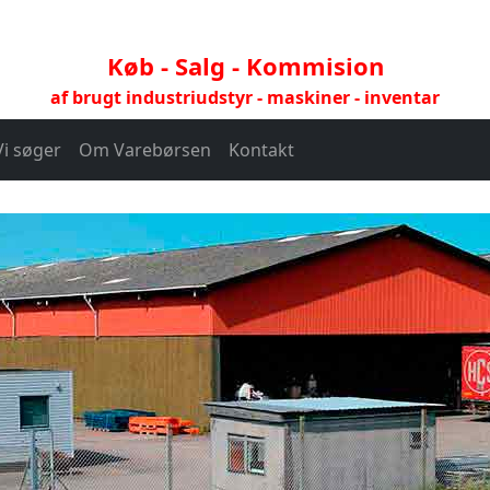
Køb - Salg - Kommision
af brugt industriudstyr - maskiner - inventar
Vi søger
Om Varebørsen
Kontakt