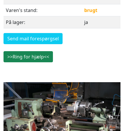
Varen's stand:
brugt
På lager:
ja
Send mail forespørgsel
>>Ring for hjælp<<