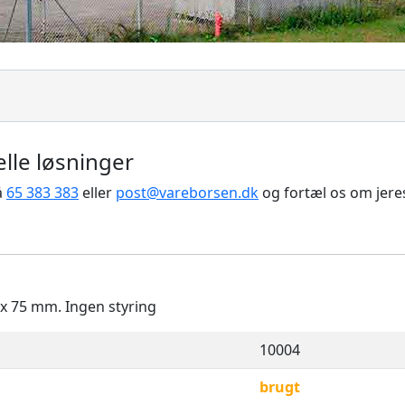
elle løsninger
å
65 383 383
eller
post@vareborsen.dk
og fortæl os om jere
x 75 mm. Ingen styring
10004
brugt