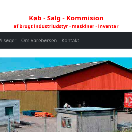
Køb - Salg - Kommision
af brugt industriudstyr - maskiner - inventar
Vi søger
Om Varebørsen
Kontakt