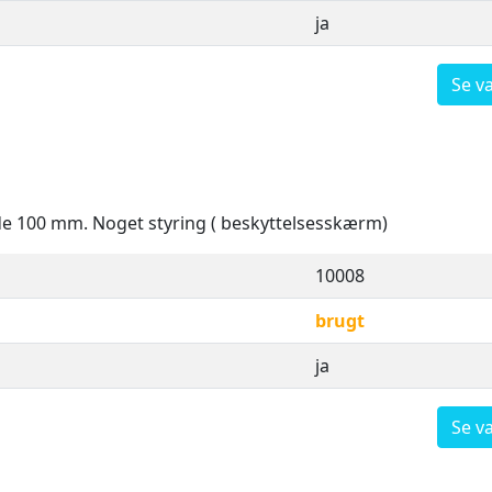
ja
Se v
de 100 mm. Noget styring ( beskyttelsesskærm)
10008
brugt
ja
Se v