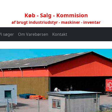
Køb - Salg - Kommision
af brugt industriudstyr - maskiner - inventar
Vi søger
Om Varebørsen
Kontakt