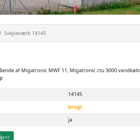
Svejseværk 14145
stående af Migatronic MWF 11, Migatronic ctu 3000 vandkøli
mp
14145
brugt
ja
lp<<