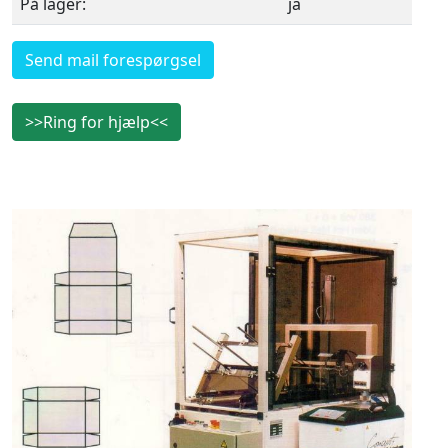
På lager:
ja
Send mail forespørgsel
>>Ring for hjælp<<