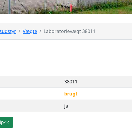
sudstyr
Vægte
Laboratorievægt 38011
38011
brugt
ja
lp<<