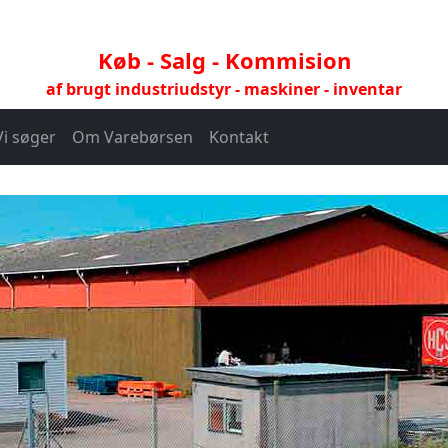
Køb - Salg - Kommision
af brugt industriudstyr - maskiner - inventar
Vi søger
Om Varebørsen
Kontakt