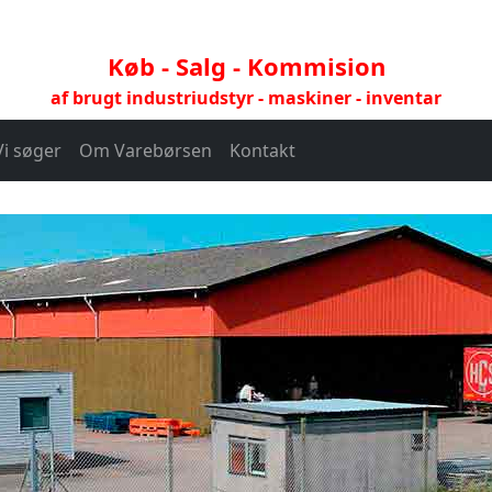
Køb - Salg - Kommision
af brugt industriudstyr - maskiner - inventar
Vi søger
Om Varebørsen
Kontakt