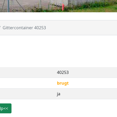
Gittercontainer 40253
40253
brugt
ja
lp<<