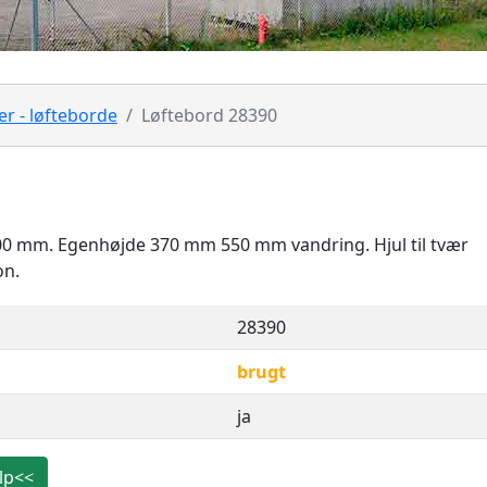
ner - løfteborde
Løftebord 28390
4000 mm. Egenhøjde 370 mm 550 mm vandring. Hjul til tvær
on.
28390
brugt
ja
lp<<