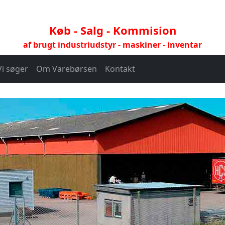
Køb - Salg - Kommision
af brugt industriudstyr - maskiner - inventar
Vi søger
Om Varebørsen
Kontakt